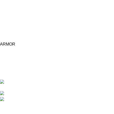
ARMOR
Central d'achat Licciline simplifie vos achats avec une solution
unifiée.
APPARTEMENT 1 REZ DE CHAUSSEE RESIDENCE
LA CORNICHE IMMEUBLE 2 RU, 20040 CASABLANCA, , MAROC
Phone : 06 62 73 50 81
Fixe : 05 22 86 98 09