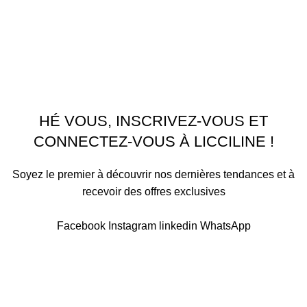
Menu
Accueil
Boutique
À PROPOS
CONTACTEZ NOUS
Licciline
Copyright
2026
.
HÉ VOUS, INSCRIVEZ-VOUS ET
CONNECTEZ-VOUS À LICCILINE !
Soyez le premier à découvrir nos dernières tendances et à
recevoir des offres exclusives
Sera utilisé conformément à notre Politique de confidentialité
Facebook
Instagram
linkedin
WhatsApp