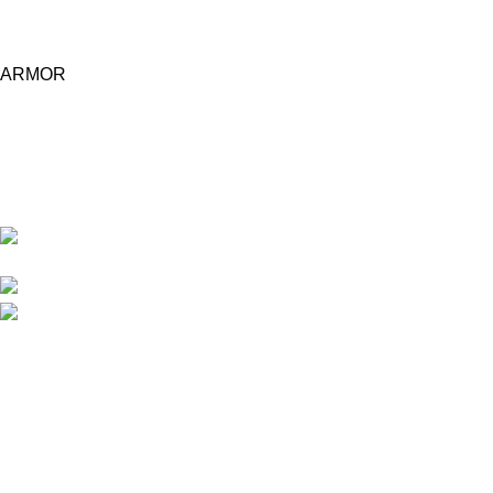
ARMOR
Central d'achat Licciline simplifie vos achats avec une solution
unifiée.
APPARTEMENT 1 REZ DE CHAUSSEE RESIDENCE
LA CORNICHE IMMEUBLE 2 RU, 20040 CASABLANCA, , MAROC
Phone : 06 62 73 50 81
Fixe : 05 22 86 98 09
Menu
Accueil
Boutique
À PROPOS