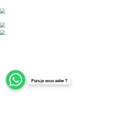
unifiée.
APPARTEMENT 1 REZ DE CHAUSSEE RESIDENCE
LA CORNICHE IMMEUBLE 2 RU, 20040 CASABLANCA, , MAROC
Phone : 06 62 73 50 81
Fixe : 05 22 86 98 09
Menu
Accueil
Boutique
Puis-je vous aider ?
À PROPOS
CONTACTEZ NOUS
Licciline
Copyright
2026
.
HÉ VOUS, INSCRIVEZ-VOUS ET
CONNECTEZ-VOUS À LICCILINE !
Soyez le premier à découvrir nos dernières tendances et à
recevoir des offres exclusives