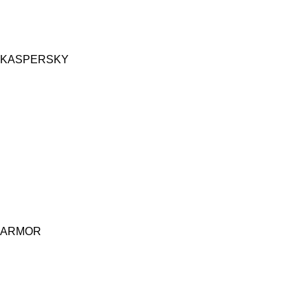
KASPERSKY
ARMOR
Central d'achat Licciline simplifie vos achats avec une solution