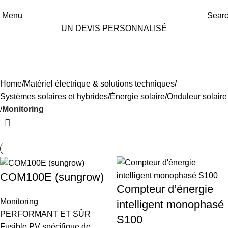
Menu
Sear
UN DEVIS PERSONNALISÉ
Monitoring
Categories
Home
Matériel électrique & solutions techniques
Systèmes solaires et hybrides
Énergie solaire
Onduleur solaire
Monitoring
COM100E (sungrow)
Compteur d’énergie
Monitoring
intelligent monophasé
PERFORMANT ET SÛR
S100
Fusible PV spécifique de