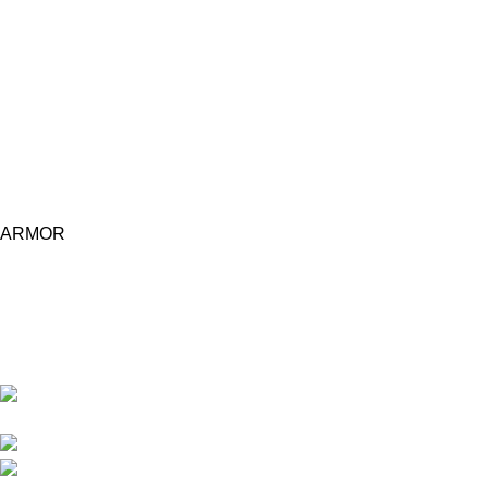
ARMOR
Central d'achat Licciline simplifie vos achats avec une solution
unifiée.
APPARTEMENT 1 REZ DE CHAUSSEE RESIDENCE
LA CORNICHE IMMEUBLE 2 RU, 20040 CASABLANCA, , MAROC
Phone : 06 62 73 50 81
Fixe : 05 22 86 98 09