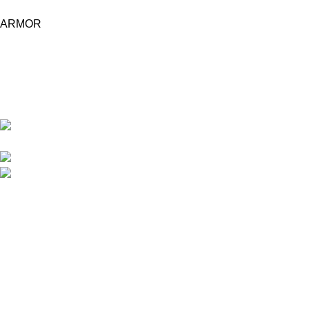
ARMOR
Central d'achat Licciline simplifie vos achats avec une solution
unifiée.
APPARTEMENT 1 REZ DE CHAUSSEE RESIDENCE
LA CORNICHE IMMEUBLE 2 RU, 20040 CASABLANCA, , MAROC
Phone : 06 62 73 50 81
Fixe : 05 22 86 98 09
Menu
Accueil
Boutique
À PROPOS
CONTACTEZ NOUS