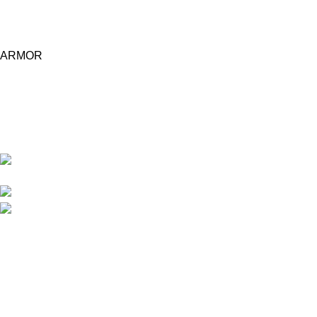
ARMOR
Central d'achat Licciline simplifie vos achats avec une solution
unifiée.
APPARTEMENT 1 REZ DE CHAUSSEE RESIDENCE
LA CORNICHE IMMEUBLE 2 RU, 20040 CASABLANCA, , MAROC
Phone : 06 62 73 50 81
Fixe : 05 22 86 98 09
Menu
Accueil
Boutique