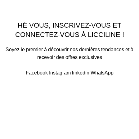
À PROPOS
CONTACTEZ NOUS
Licciline
Copyright
2026
.
HÉ VOUS, INSCRIVEZ-VOUS ET
CONNECTEZ-VOUS À LICCILINE !
Soyez le premier à découvrir nos dernières tendances et à
recevoir des offres exclusives
Sera utilisé conformément à notre Politique de confidentialité
Facebook
Instagram
linkedin
WhatsApp