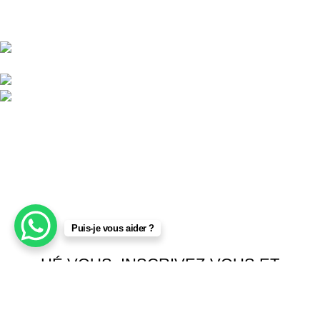
Central d'achat Licciline simplifie vos achats avec une solution
unifiée.
APPARTEMENT 1 REZ DE CHAUSSEE RESIDENCE
LA CORNICHE IMMEUBLE 2 RU, 20040 CASABLANCA, , MAROC
Phone : 06 62 73 50 81
Fixe : 05 22 86 98 09
Menu
Accueil
Boutique
À PROPOS
CONTACTEZ NOUS
Puis-je vous aider ?
Licciline
Copyright
2026
.
HÉ VOUS, INSCRIVEZ-VOUS ET
CONNECTEZ-VOUS À LICCILINE !
Soyez le premier à découvrir nos dernières tendances et à