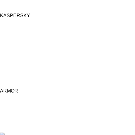
KASPERSKY
ARMOR
Central d'achat Licciline simplifie vos achats avec une solution
unifiée.