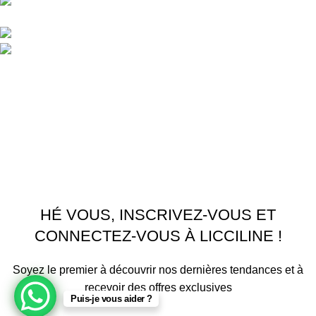
APPARTEMENT 1 REZ DE CHAUSSEE RESIDENCE
LA CORNICHE IMMEUBLE 2 RU, 20040 CASABLANCA, , MAROC
Phone : 06 62 73 50 81
Fixe : 05 22 86 98 09
Menu
Accueil
Boutique
À PROPOS
CONTACTEZ NOUS
Licciline
Copyright
2026
.
HÉ VOUS, INSCRIVEZ-VOUS ET
CONNECTEZ-VOUS À LICCILINE !
Soyez le premier à découvrir nos dernières tendances et à
recevoir des offres exclusives
Puis-je vous aider ?
Sera utilisé conformément à notre Politique de confidentialité