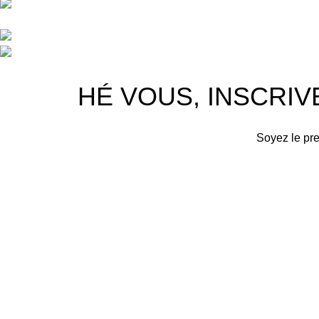
APPARTEMENT 1 REZ DE CHAUSSEE RESIDENCE
RU, 20040 CASABLANCA, , MAROC
Phone : 06 62 73 50 81
Fixe : 05 22 86 98 09
Licciline
Copyright
2026
.
HÉ VOUS, INSCRIV
Soyez le pre