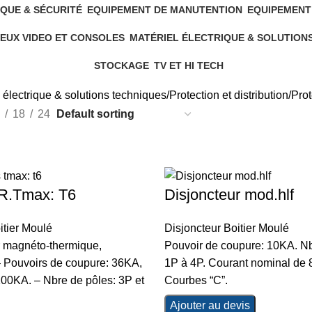
QUE & SÉCURITÉ
EQUIPEMENT DE MANUTENTION
EQUIPEMENT
5 Products
19 Products
EUX VIDEO ET CONSOLES
MATÉRIEL ÉLECTRIQUE & SOLUTION
6 Products
544 Products
STOCKAGE
TV ET HI TECH
4 Products
7 Products
 électrique & solutions techniques
Protection et distribution
Prot
18
24
R.Tmax: T6
Disjoncteur mod.hlf
itier Moulé
Disjoncteur Boitier Moulé
 magnéto-thermique,
Pouvoir de coupure: 10KA. Nb
– Pouvoirs de coupure: 36KA,
1P à 4P. Courant nominal de 
00KA. – Nbre de pôles: 3P et
Courbes “C”.
Ajouter au devis