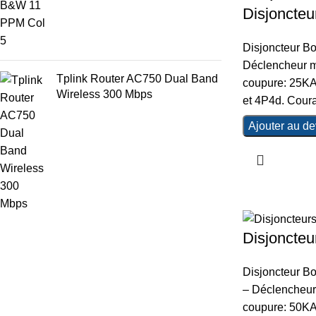
Disjoncteu
Disjoncteur Bo
Déclencheur m
Tplink Router AC750 Dual Band
coupure: 25KA
Wireless 300 Mbps
et 4P4d. Coura
Ajouter au de
Disjoncteu
Disjoncteur Bo
– Déclencheur 
coupure: 50KA