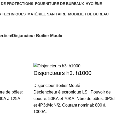
 DE PROTECTIONS
FOURNITURE DE BUREAUX
HYGIÈNE
180 Products
68 Products
S TECHNIQUES
MATÉRIEL SANITAIRE
MOBILIER DE BUREAU
611 Products
26 Products
ection
Disjoncteur Boitier Moulé
Disjoncteurs h3: h1000
Disjoncteur Boitier Moulé
re de pôles:
Déclencheur électronique LSI. Pouvoir de
80A à 125A.
couure: 50KA et 70KA. Nbre de pôles: 3P3d
et 4P3d/4dN/2. Courant nominal: 800 à
1000A.