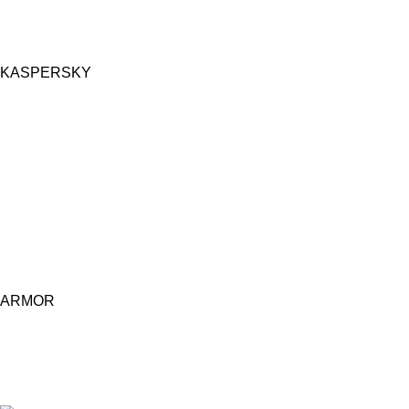
KASPERSKY
ARMOR
Central d'achat Licciline simplifie vos achats avec une solution 