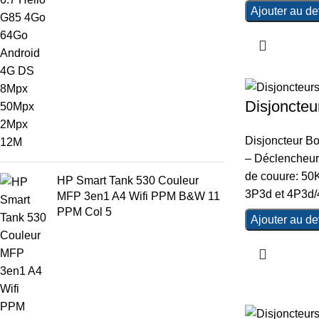
Ajouter au de
Disjoncteu
Disjoncteur Bo
– Déclencheur 
de couure: 50K
HP Smart Tank 530 Couleur
3P3d et 4P3d/
MFP 3en1 A4 Wifi PPM B&W 11
PPM Col 5
Ajouter au de