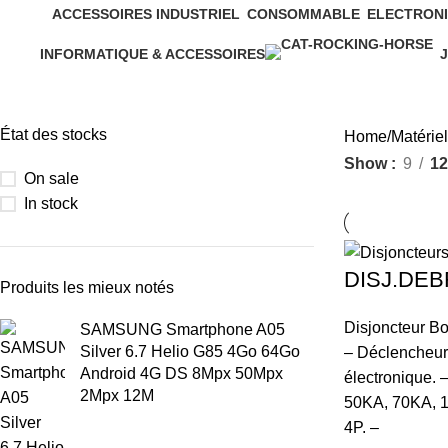
ACCESSOIRES INDUSTRIEL
CONSOMMABLE
ELECTRONI
5 Products
7 Products
10 Products
INFORMATIQUE & ACCESSOIRES
J
155 Products
2
État des stocks
Home
Matériel
Show
9
12
On sale
In stock
DISJ.DEB
Produits les mieux notés
Disjoncteur Bo
SAMSUNG Smartphone A05
Silver 6.7 Helio G85 4Go 64Go
– Déclencheur
Android 4G DS 8Mpx 50Mpx
électronique. 
2Mpx 12M
50KA, 70KA, 1
4P. –