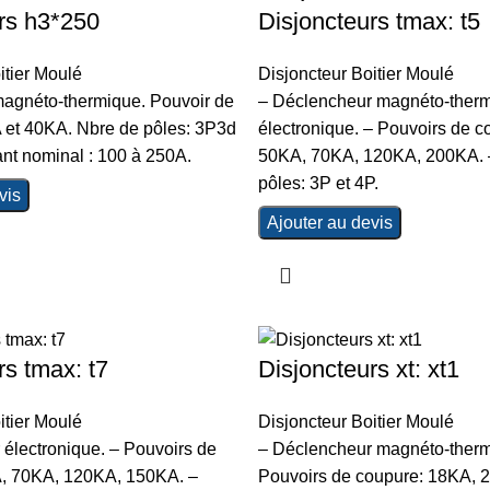
rs h3*250
Disjoncteurs tmax: t5
itier Moulé
Disjoncteur Boitier Moulé
agnéto-thermique. Pouvoir de
– Déclencheur magnéto-therm
 et 40KA. Nbre de pôles: 3P3d
électronique. – Pouvoirs de 
nt nominal : 100 à 250A.
50KA, 70KA, 120KA, 200KA. 
pôles: 3P et 4P.
vis
Ajouter au devis
rs tmax: t7
Disjoncteurs xt: xt1
itier Moulé
Disjoncteur Boitier Moulé
électronique. – Pouvoirs de
– Déclencheur magnéto-therm
, 70KA, 120KA, 150KA. –
Pouvoirs de coupure: 18KA, 