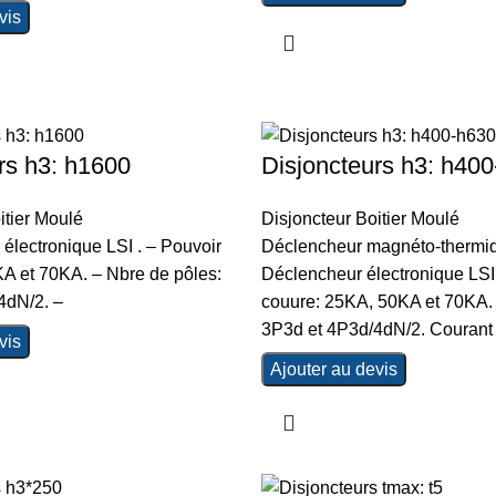
vis
rs h3: h1600
Disjoncteurs h3: h40
itier Moulé
Disjoncteur Boitier Moulé
électronique LSI . – Pouvoir
Déclencheur magnéto-thermi
A et 70KA. – Nbre de pôles:
Déclencheur électronique LSI 
4dN/2. –
couure: 25KA, 50KA et 70KA. 
3P3d et 4P3d/4dN/2. Courant
vis
Ajouter au devis