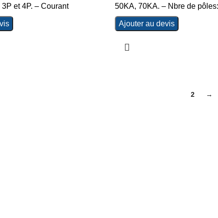
 3P et 4P. – Courant
50KA, 70KA. – Nbre de pôles:
vis
Ajouter au devis
1
2
→