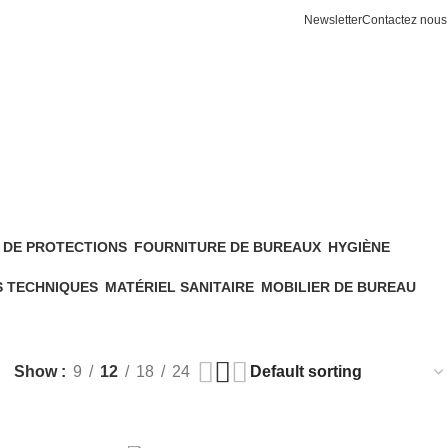
Newsletter
Contactez nous
 DE PROTECTIONS
FOURNITURE DE BUREAUX
HYGIÈNE
180 Products
68 Products
S TECHNIQUES
MATÉRIEL SANITAIRE
MOBILIER DE BUREAU
611 Products
26 Products
Show
9
12
18
24