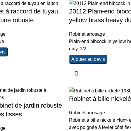
t à raccord de tuyau
20112 Plain-end bibco
aune robuste.
yellow brass heavy dut
age
Robinet arrosage
ue
Plain-end bibcock in yellow b
duty, 1/2.
vis
Ajouter au devis
Robinet à bille nickel
net de jardin robuste
Robinet arrosage
s lisses
Robinet à bille nickelé «lux» e
avec poignée à levier côté fle
age