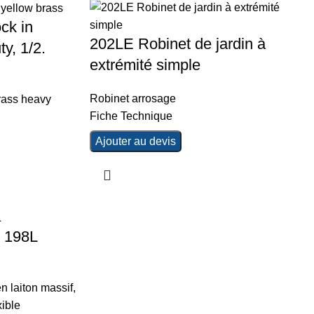
ck in
202LE Robinet de jardin à
y, 1/2.
extrémité simple
Robinet arrosage
rass heavy
Fiche Technique
Ajouter au devis
é 198L
n laiton massif,
xible