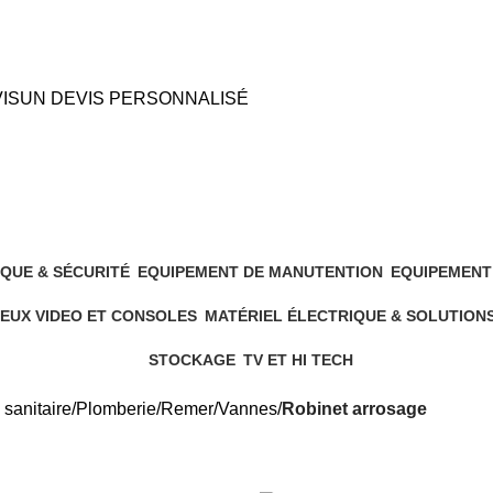
IS
UN DEVIS PERSONNALISÉ
QUE & SÉCURITÉ
EQUIPEMENT DE MANUTENTION
EQUIPEMENT
5 Products
19 Products
EUX VIDEO ET CONSOLES
MATÉRIEL ÉLECTRIQUE & SOLUTION
6 Products
544 Products
STOCKAGE
TV ET HI TECH
4 Products
7 Products
 sanitaire
Plomberie
Remer
Vannes
Robinet arrosage