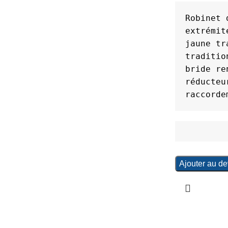
Robinet 
extrémit
jaune tr
traditio
bride re
réducteu
raccorde
Ajouter au de