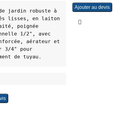
Ajouter au devis
de jardin robuste à 
és lisses, en laiton 
aité, poignée 
nnelle 1/2", avec 
nforcée, aérateur et 
r 3/4" pour 
ment de tuyau.
vis