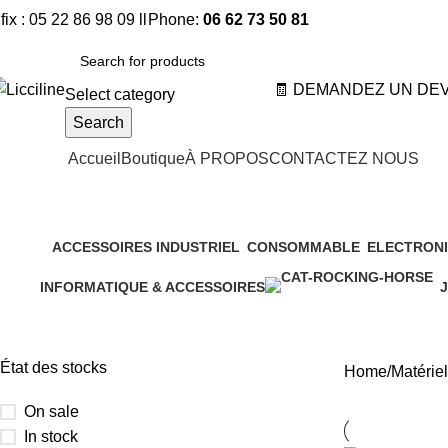
fix : 05 22 86 98 09 ll
Phone:
06 62 73 50 81
🧾 DEMANDEZ UN DEV
Select category
Search
ategories
Accueil
Boutique
À PROPOS
CONTACTEZ NOUS
Robinet arrosage
ACCESSOIRES INDUSTRIEL
CONSOMMABLE
ELECTRONI
5 Products
7 Products
10 Products
INFORMATIQUE & ACCESSOIRES
J
155 Products
2
État des stocks
Home
Matériel
On sale
In stock