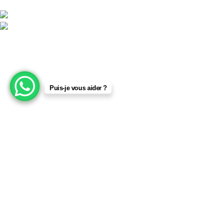
LA CORNICHE IMMEUBLE 2 RU, 20040 CASABLANCA, , MAROC
Phone : 06 62 73 50 81
Fixe : 05 22 86 98 09
Menu
Accueil
Puis-je vous aider ?
Boutique
À PROPOS
CONTACTEZ NOUS
Licciline
Copyright
2026
.
HÉ VOUS, INSCRIVEZ-VOUS ET
CONNECTEZ-VOUS À LICCILINE !
Soyez le premier à découvrir nos dernières tendances et à
recevoir des offres exclusives
Sera utilisé conformément à notre Politique de confidentialité
Facebook
Instagram
linkedin
WhatsApp