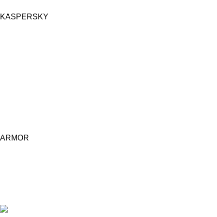
KASPERSKY
ARMOR
Central d'achat Licciline simplifie vos achats avec une solution
unifiée.
APPARTEMENT 1 REZ DE CHAUSSEE RESIDENCE