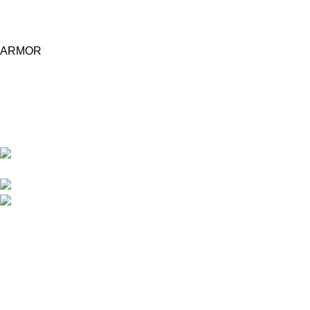
ARMOR
Central d'achat Licciline simplifie vos achats avec une solution
unifiée.
APPARTEMENT 1 REZ DE CHAUSSEE RESIDENCE
LA CORNICHE IMMEUBLE 2 RU, 20040 CASABLANCA, , MAROC
Phone : 06 62 73 50 81
Fixe : 05 22 86 98 09
Menu
Accueil
Boutique
À PROPOS