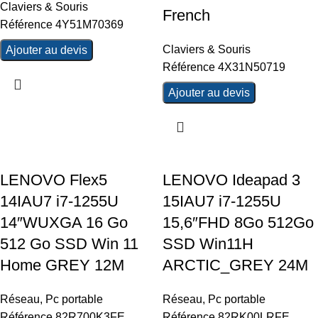
Claviers & Souris
French
Référence 4Y51M70369
Claviers & Souris
Ajouter au devis
Référence 4X31N50719
Ajouter au devis
LENOVO Flex5
LENOVO Ideapad 3
14IAU7 i7-1255U
15IAU7 i7-1255U
14″WUXGA 16 Go
15,6″FHD 8Go 512Go
512 Go SSD Win 11
SSD Win11H
Home GREY 12M
ARCTIC_GREY 24M
Réseau
,
Pc portable
Réseau
,
Pc portable
Référence 82R700K3FE
Référence 82RK00LRFE