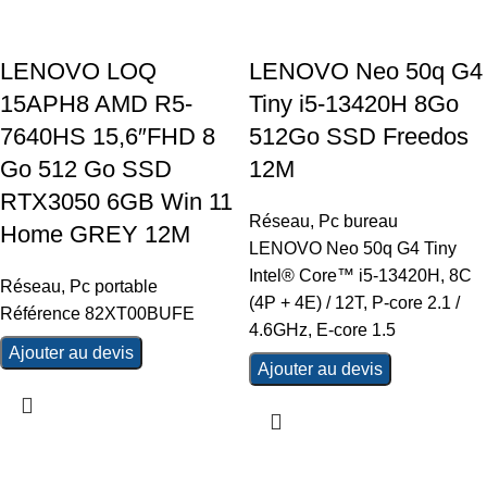
LENOVO LOQ
LENOVO Neo 50q G4
15APH8 AMD R5-
Tiny i5-13420H 8Go
7640HS 15,6″FHD 8
512Go SSD Freedos
Go 512 Go SSD
12M
RTX3050 6GB Win 11
Réseau
,
Pc bureau
Home GREY 12M
LENOVO Neo 50q G4 Tiny
Intel® Core™ i5-13420H, 8C
Réseau
,
Pc portable
(4P + 4E) / 12T, P-core 2.1 /
Référence 82XT00BUFE
4.6GHz, E-core 1.5
Ajouter au devis
Ajouter au devis