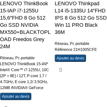
LENOVO ThinkBook
LENOVO Thinkpad
15-IAP i7-1255U
L14 i5-1335U 14″FHD
15,6″FHD 8 Go 512
IPS 8 Go 512 Go SSD
Go SSD NVIDIA
Win 11 PRO Black
MX550+BLACKTOPL
36M
OAD Freedos Grey
Réseau
,
Pc portable
24M
Référence 21H1005CFE
Réseau
,
Pc portable
Ajouter au devis
LENOVO ThinkBook 15-IAP
Intel® Core™ i7-1255U, 10C
(2P + 8E) / 12T, P-core 1.7 /
4.7GHz, E-core 1.2/ 3.5GHz,
12MB /NVIDIA® GeForce
Ajouter au devis