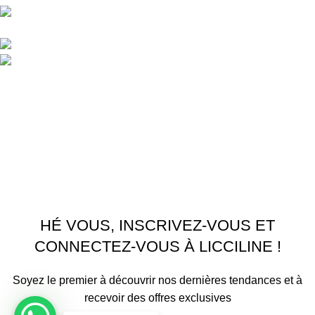
APPARTEMENT 1 REZ DE CHAUSSEE RESIDENCE
LA CORNICHE IMMEUBLE 2 RU, 20040 CASABLANCA, , MAROC
Phone : 06 62 73 50 81
Fixe : 05 22 86 98 09
Menu
Accueil
Boutique
À PROPOS
CONTACTEZ NOUS
Licciline
Copyright
2026
.
HÉ VOUS, INSCRIVEZ-VOUS ET
CONNECTEZ-VOUS À LICCILINE !
Soyez le premier à découvrir nos dernières tendances et à
recevoir des offres exclusives