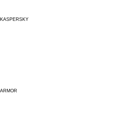
KASPERSKY
ARMOR
Central d'achat Licciline simplifie vos achats avec une solution
unifiée.