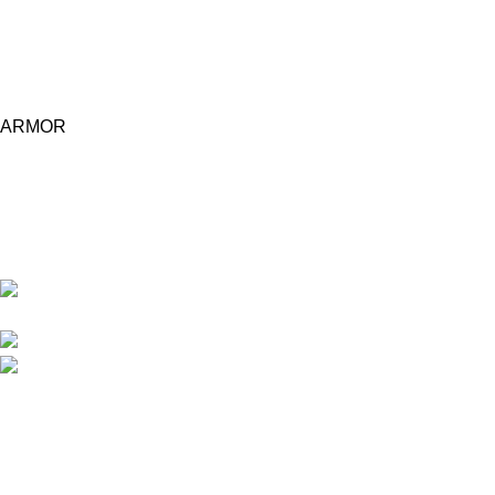
ARMOR
Central d'achat Licciline simplifie vos achats avec une solution
unifiée.
APPARTEMENT 1 REZ DE CHAUSSEE RESIDENCE
LA CORNICHE IMMEUBLE 2 RU, 20040 CASABLANCA, , MAROC
Phone : 06 62 73 50 81
Fixe : 05 22 86 98 09
Menu
Accueil