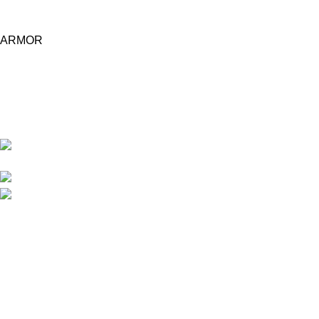
ARMOR
Central d'achat Licciline simplifie vos achats avec une solution
unifiée.
APPARTEMENT 1 REZ DE CHAUSSEE RESIDENCE
LA CORNICHE IMMEUBLE 2 RU, 20040 CASABLANCA, , MAROC
Phone : 06 62 73 50 81
Fixe : 05 22 86 98 09
Menu
Accueil
Boutique
À PROPOS