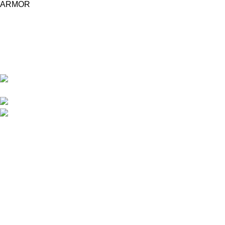
ARMOR
Central d'achat Licciline simplifie vos achats avec une solution
unifiée.
APPARTEMENT 1 REZ DE CHAUSSEE RESIDENCE
LA CORNICHE IMMEUBLE 2 RU, 20040 CASABLANCA, , MAROC
Phone : 06 62 73 50 81
Fixe : 05 22 86 98 09
Menu
Accueil
Boutique
À PROPOS
CONTACTEZ NOUS
Licciline
Copyright
2026
.