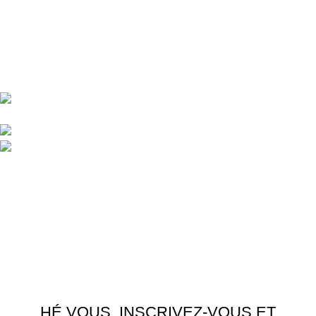
Central d'achat Licciline simplifie vos achats avec une solution
unifiée.
APPARTEMENT 1 REZ DE CHAUSSEE RESIDENCE
LA CORNICHE IMMEUBLE 2 RU, 20040 CASABLANCA, , MAROC
Phone : 06 62 73 50 81
Fixe : 05 22 86 98 09
Menu
Accueil
Boutique
À PROPOS
CONTACTEZ NOUS
Licciline
Copyright
2026
.
HÉ VOUS, INSCRIVEZ-VOUS ET