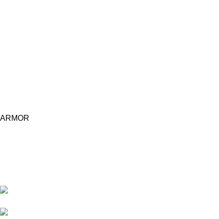
ARMOR
Central d'achat Licciline simplifie vos achats avec une solution
unifiée.
APPARTEMENT 1 REZ DE CHAUSSEE RESIDENCE
LA CORNICHE IMMEUBLE 2 RU, 20040 CASABLANCA, , MAROC
Phone : 06 62 73 50 81