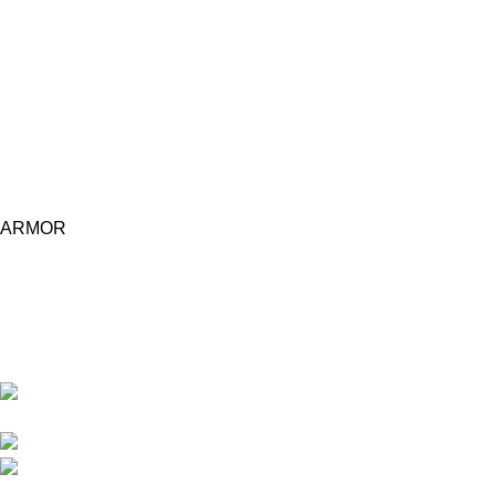
ARMOR
Central d'achat Licciline simplifie vos achats avec une solution
unifiée.
APPARTEMENT 1 REZ DE CHAUSSEE RESIDENCE
LA CORNICHE IMMEUBLE 2 RU, 20040 CASABLANCA, , MAROC
Phone : 06 62 73 50 81
Fixe : 05 22 86 98 09