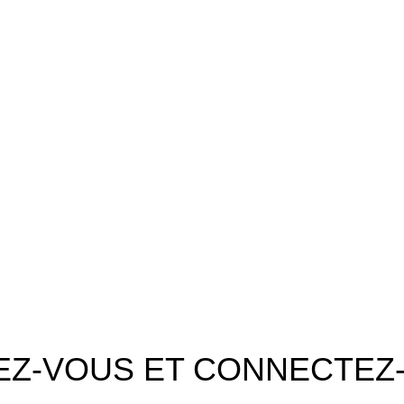
unifiée.
 LA CORNICHE IMMEUBLE 2
EZ-VOUS ET CONNECTEZ-V