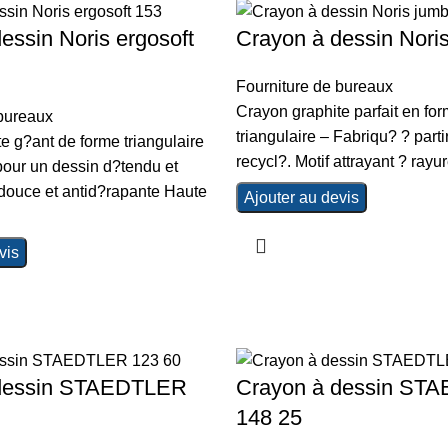
essin Noris ergosoft
Crayon à dessin Nori
Fourniture de bureaux
Crayon graphite parfait en fo
 bureaux
triangulaire – Fabriqu? ? parti
e g?ant de forme triangulaire
recycl?. Motif attrayant ? rayur
our un dessin d?tendu et
 douce et antid?rapante Haute
Ajouter au devis
vis
 dessin STAEDTLER
Crayon à dessin ST
148 25