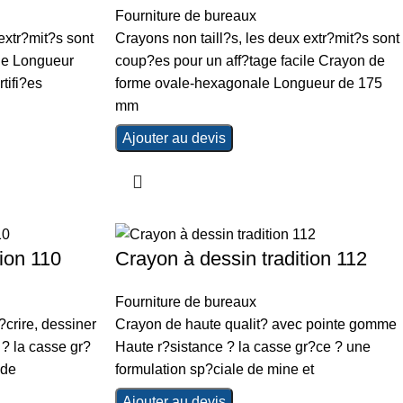
Fourniture de bureaux
extr?mit?s sont
Crayons non taill?s, les deux extr?mit?s sont
ile Longueur
coup?es pour un aff?tage facile Crayon de
tifi?es
forme ovale-hexagonale Longueur de 175
mm
Ajouter au devis
tion 110
Crayon à dessin tradition 112
Fourniture de bureaux
?crire, dessiner
Crayon de haute qualit? avec pointe gomme
 ? la casse gr?
Haute r?sistance ? la casse gr?ce ? une
 de
formulation sp?ciale de mine et
Ajouter au devis