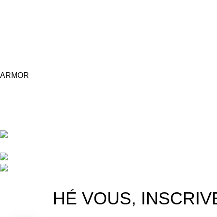
ARMOR
Central d'achat Licciline simplifie vos achats avec une solution 
APPARTEMENT 1 REZ DE CHAUSSEE RESIDENCE
RU, 20040 CASABLANCA, , MAROC
Phone : 06 62 73 50 81
Fixe : 05 22 86 98 09
Licciline
Copyright
2026
.
HÉ VOUS, INSCRIV