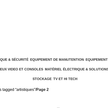
QUE & SÉCURITÉ
EQUIPEMENT DE MANUTENTION
EQUIPEMENT
5 Products
19 Products
EUX VIDEO ET CONSOLES
MATÉRIEL ÉLECTRIQUE & SOLUTION
6 Products
544 Products
STOCKAGE
TV ET HI TECH
4 Products
7 Products
 tagged “artistiques”
Page 2