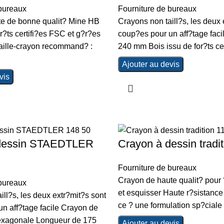
 bureaux
Fourniture de bureaux
te de bonne qualit? Mine HB
Crayons non taill?s, les deux 
r?ts certifi?es FSC et g?r?es
coup?es pour un aff?tage fac
aille-crayon recommand? :
240 mm Bois issu de for?ts cer
Ajouter au devis
vis
 dessin STAEDTLER
Crayon à dessin tradi
Fourniture de bureaux
Crayon de haute qualit? pour 
 bureaux
et esquisser Haute r?sistance
ill?s, les deux extr?mit?s sont
ce ? une formulation sp?ciale
n aff?tage facile Crayon de
exagonale Longueur de 175
Ajouter au devis