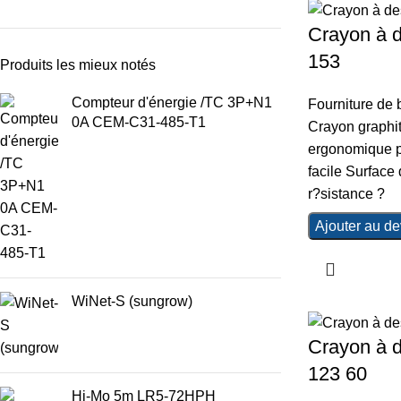
Crayon à d
153
Produits les mieux notés
Compteur d'énergie /TC 3P+N1
Fourniture de
0A CEM-C31-485-T1
Crayon graphit
ergonomique p
facile Surface
r?sistance ?
Ajouter au de
WiNet-S (sungrow)
Crayon à
123 60
Hi-Mo 5m LR5-72HPH