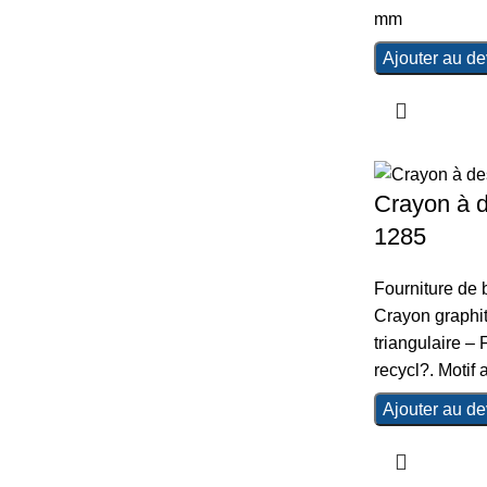
mm
Ajouter au de
Crayon à d
1285
Fourniture de
Crayon graphit
triangulaire – 
recycl?. Motif 
Ajouter au de