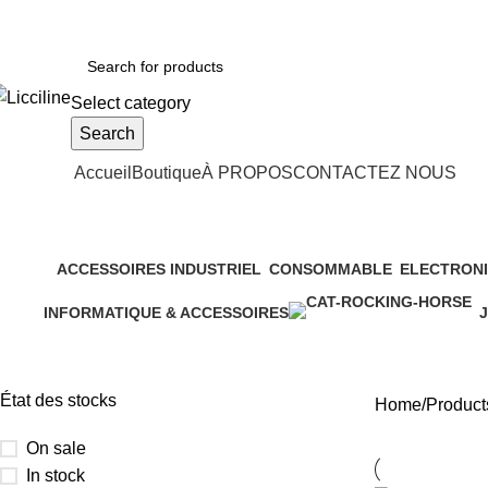
fix : 05 22 86 98 09 ll
Phone:
06 62 73 50 81
Select category
Search
ategories
Accueil
Boutique
À PROPOS
CONTACTEZ NOUS
artistiques
ACCESSOIRES INDUSTRIEL
CONSOMMABLE
ELECTRONI
5 Products
7 Products
10 Products
INFORMATIQUE & ACCESSOIRES
J
155 Products
2
État des stocks
Home
Products
On sale
In stock