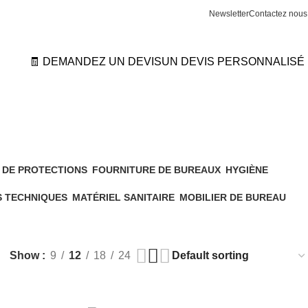
Newsletter
Contactez nous
🧾 DEMANDEZ UN DEVIS
UN DEVIS PERSONNALISÉ
 DE PROTECTIONS
FOURNITURE DE BUREAUX
HYGIÈNE
180 Products
68 Products
S TECHNIQUES
MATÉRIEL SANITAIRE
MOBILIER DE BUREAU
611 Products
26 Products
Show
9
12
18
24