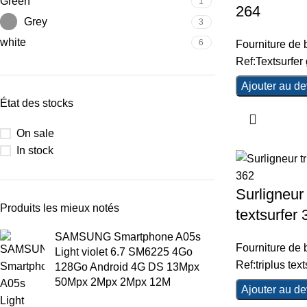
Green
1
264
Grey
3
white
6
Fourniture de
Ref:Textsurfer
Ajouter au de
État des stocks
On sale
In stock
Surligneur 
Produits les mieux notés
textsurfer 
SAMSUNG Smartphone A05s
Fourniture de
Light violet 6.7 SM6225 4Go
Ref:triplus tex
128Go Android 4G DS 13Mpx
50Mpx 2Mpx 2Mpx 12M
Ajouter au de