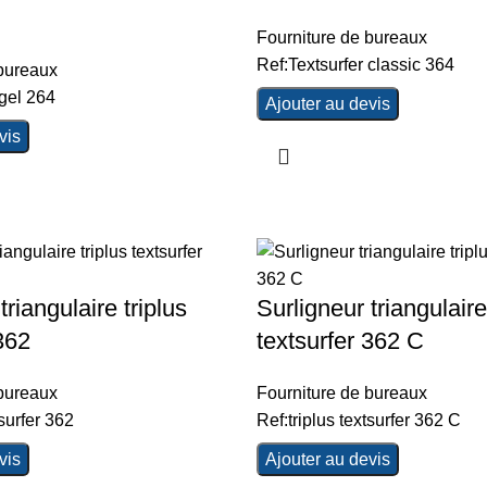
Fourniture de bureaux
Ref:Textsurfer classic 364
 bureaux
 gel 264
Ajouter au devis
vis
triangulaire triplus
Surligneur triangulaire
362
textsurfer 362 C
 bureaux
Fourniture de bureaux
tsurfer 362
Ref:triplus textsurfer 362 C
vis
Ajouter au devis