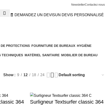
Newsletter
Contactez nous
🧾 DEMANDEZ UN DEVIS
UN DEVIS PERSONNALISÉ
 DE PROTECTIONS
FOURNITURE DE BUREAUX
HYGIÈNE
180 Products
68 Products
S TECHNIQUES
MATÉRIEL SANITAIRE
MOBILIER DE BUREAU
611 Products
26 Products
Show
9
12
18
24
classic 364
Surligneur Textsurfer classic 364