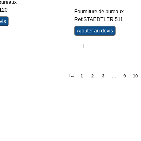
 bureaux
 120
Fourniture de bureaux
Ref:STAEDTLER 511
vis
Ajouter au devis
←
1
2
3
…
9
10