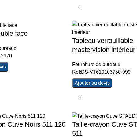
uble face
Tableau verrouillable
 bureaux
mastervision intérieur
12170
Fourniture de bureaux
vis
Ref:DS-VT610103750-999
Ajouter au devis
yon Cuve Noris 511 120
Taille-crayon Cuve
511