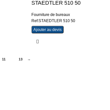
STAEDTLER 510 50
Fourniture de bureaux
Ref:STAEDTLER 510 50
Ajouter au devis
11
12
13
→