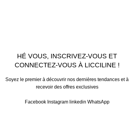
Menu
Accueil
Boutique
À PROPOS
CONTACTEZ NOUS
Licciline
Copyright
2026
.
HÉ VOUS, INSCRIVEZ-VOUS ET
CONNECTEZ-VOUS À LICCILINE !
Soyez le premier à découvrir nos dernières tendances et à
recevoir des offres exclusives
Sera utilisé conformément à notre Politique de confidentialité
Facebook
Instagram
linkedin
WhatsApp