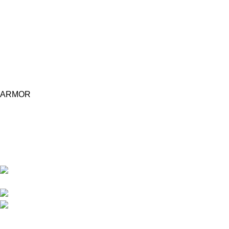
ARMOR
Central d'achat Licciline simplifie vos achats avec une solution
unifiée.
APPARTEMENT 1 REZ DE CHAUSSEE RESIDENCE
LA CORNICHE IMMEUBLE 2 RU, 20040 CASABLANCA, , MAROC
Phone : 06 62 73 50 81
Fixe : 05 22 86 98 09