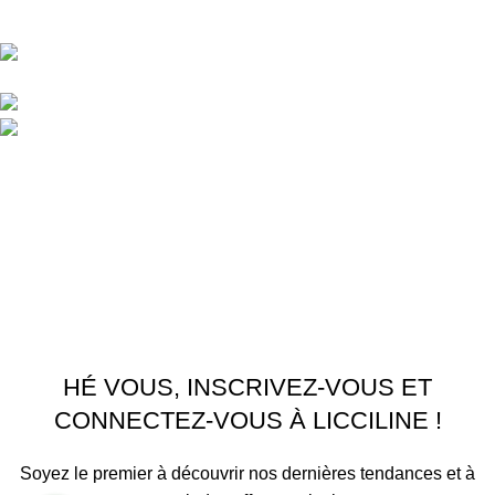
Central d'achat Licciline simplifie vos achats avec une solution
unifiée.
APPARTEMENT 1 REZ DE CHAUSSEE RESIDENCE
LA CORNICHE IMMEUBLE 2 RU, 20040 CASABLANCA, , MAROC
Phone : 06 62 73 50 81
Fixe : 05 22 86 98 09
Menu
Accueil
Boutique
À PROPOS
CONTACTEZ NOUS
Licciline
Copyright
2026
.
HÉ VOUS, INSCRIVEZ-VOUS ET
CONNECTEZ-VOUS À LICCILINE !
Soyez le premier à découvrir nos dernières tendances et à