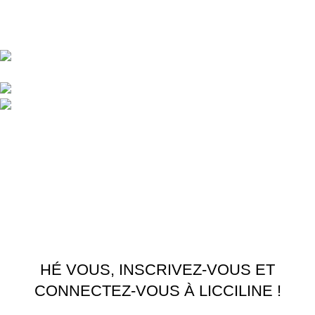
Central d'achat Licciline simplifie vos achats avec une solution
unifiée.
APPARTEMENT 1 REZ DE CHAUSSEE RESIDENCE
LA CORNICHE IMMEUBLE 2 RU, 20040 CASABLANCA, , MAROC
Phone : 06 62 73 50 81
Fixe : 05 22 86 98 09
Menu
Accueil
Boutique
À PROPOS
CONTACTEZ NOUS
Licciline
Copyright
2026
.
HÉ VOUS, INSCRIVEZ-VOUS ET
CONNECTEZ-VOUS À LICCILINE !