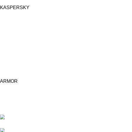
KASPERSKY
ARMOR
Central d'achat Licciline simplifie vos achats avec une solution 
APPARTEMENT 1 REZ DE CHAUSSEE RESIDENCE
RU, 20040 CASABLANCA, , MAROC
Phone : 06 62 73 50 81