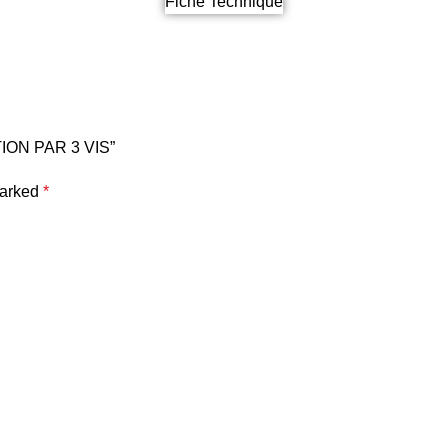
Fiche Technique
TION PAR 3 VIS”
marked
*