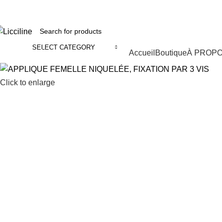
fix : 05 22 86 98 09 ll
Phone:
06 62 73 50 81
SELECT CATEGORY
Categories
Accueil
Boutique
À PROP
Click to enlarge