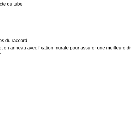
cte du tube
rps du raccord
e et en anneau avec fixation murale pour assurer une meilleure d
T