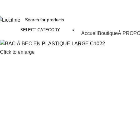
fix : 05 22 86 98 09 ll
Phone:
06 62 73 50 81
SELECT CATEGORY
Categories
Accueil
Boutique
À PROP
Click to enlarge