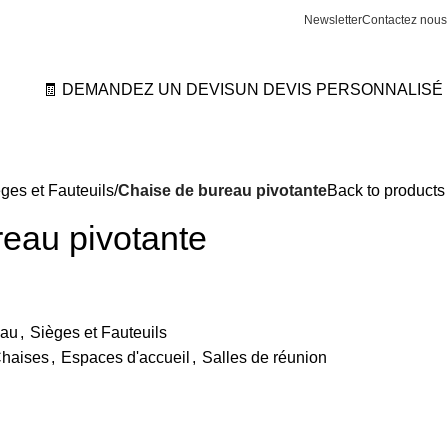
Newsletter
Contactez nous
🧾 DEMANDEZ UN DEVIS
UN DEVIS PERSONNALISÉ
ges et Fauteuils
Chaise de bureau pivotante
Back to products
eau pivotante
eau
,
Sièges et Fauteuils
haises
,
Espaces d'accueil
,
Salles de réunion