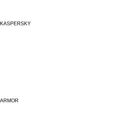
KASPERSKY
ARMOR
Central d'achat Licciline simplifie vos achats avec une solution