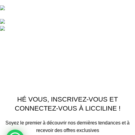
unifiée.
APPARTEMENT 1 REZ DE CHAUSSEE RESIDENCE
LA CORNICHE IMMEUBLE 2 RU, 20040 CASABLANCA, , MAROC
Phone : 06 62 73 50 81
Fixe : 05 22 86 98 09
Menu
Accueil
Boutique
À PROPOS
CONTACTEZ NOUS
Licciline
Copyright
2026
.
HÉ VOUS, INSCRIVEZ-VOUS ET
CONNECTEZ-VOUS À LICCILINE !
Soyez le premier à découvrir nos dernières tendances et à
recevoir des offres exclusives