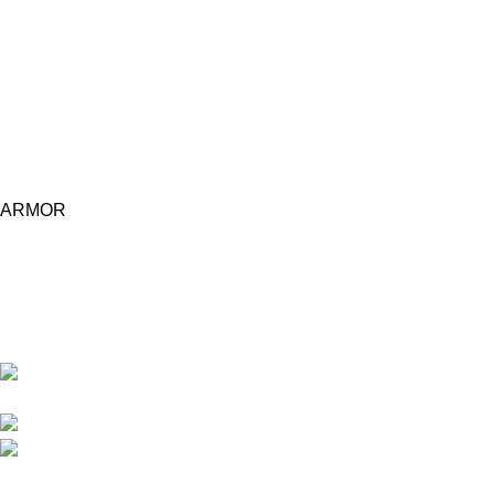
ARMOR
Central d'achat Licciline simplifie vos achats avec une solution
unifiée.
APPARTEMENT 1 REZ DE CHAUSSEE RESIDENCE
LA CORNICHE IMMEUBLE 2 RU, 20040 CASABLANCA, , MAROC
Phone : 06 62 73 50 81
Fixe : 05 22 86 98 09