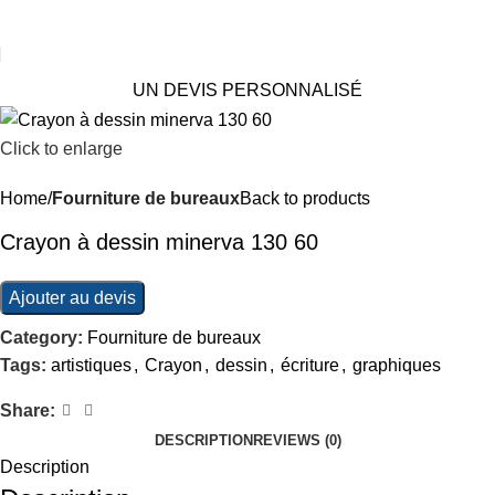
UN DEVIS PERSONNALISÉ
Click to enlarge
Home
Fourniture de bureaux
Back to products
Crayon à dessin minerva 130 60
Ajouter au devis
Category:
Fourniture de bureaux
Tags:
artistiques
,
Crayon
,
dessin
,
écriture
,
graphiques
Share:
DESCRIPTION
REVIEWS (0)
Description