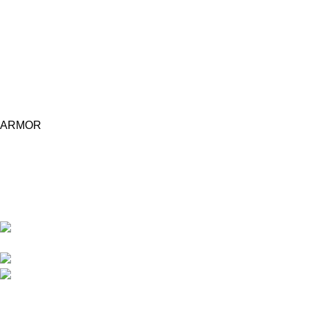
ARMOR
Central d'achat Licciline simplifie vos achats avec une solution
unifiée.
APPARTEMENT 1 REZ DE CHAUSSEE RESIDENCE
LA CORNICHE IMMEUBLE 2 RU, 20040 CASABLANCA, , MAROC
Phone : 06 62 73 50 81
Fixe : 05 22 86 98 09