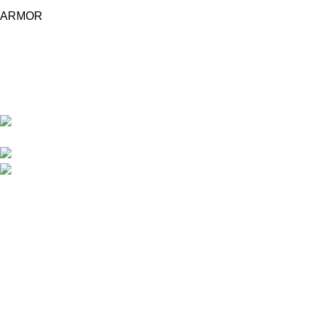
ARMOR
Central d'achat Licciline simplifie vos achats avec une solution
unifiée.
APPARTEMENT 1 REZ DE CHAUSSEE RESIDENCE
LA CORNICHE IMMEUBLE 2 RU, 20040 CASABLANCA, , MAROC
Phone : 06 62 73 50 81
Fixe : 05 22 86 98 09
Menu
Accueil
Boutique
À PROPOS
CONTACTEZ NOUS
Licciline
Copyright
2026
.