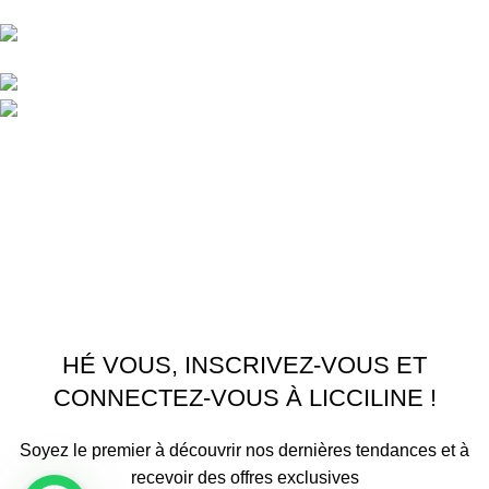
unifiée.
APPARTEMENT 1 REZ DE CHAUSSEE RESIDENCE
LA CORNICHE IMMEUBLE 2 RU, 20040 CASABLANCA, , MAROC
Phone : 06 62 73 50 81
Fixe : 05 22 86 98 09
Menu
Accueil
Boutique
À PROPOS
CONTACTEZ NOUS
Licciline
Copyright
2026
.
HÉ VOUS, INSCRIVEZ-VOUS ET
CONNECTEZ-VOUS À LICCILINE !
Soyez le premier à découvrir nos dernières tendances et à
recevoir des offres exclusives