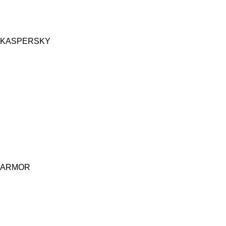
KASPERSKY
ARMOR
Central d'achat Licciline simplifie vos achats avec une solution