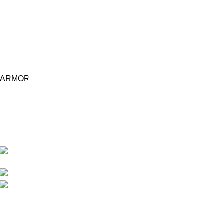
ARMOR
Central d'achat Licciline simplifie vos achats avec une solution
unifiée.
APPARTEMENT 1 REZ DE CHAUSSEE RESIDENCE
LA CORNICHE IMMEUBLE 2 RU, 20040 CASABLANCA, , MAROC
Phone : 06 62 73 50 81
Fixe : 05 22 86 98 09
Menu