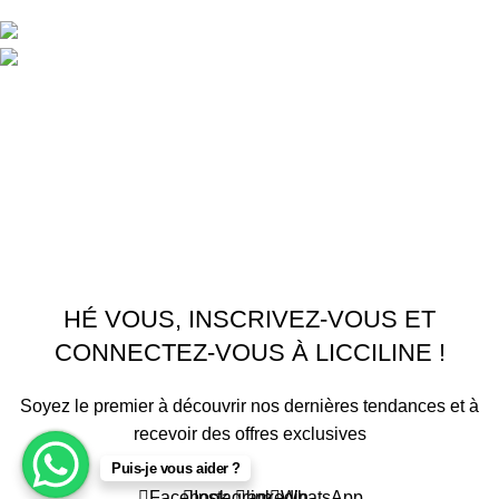
LA CORNICHE IMMEUBLE 2 RU, 20040 CASABLANCA, , MAROC
Phone : 06 62 73 50 81
Fixe : 05 22 86 98 09
Menu
Accueil
Boutique
À PROPOS
CONTACTEZ NOUS
Licciline
Copyright
2026
.
HÉ VOUS, INSCRIVEZ-VOUS ET
CONNECTEZ-VOUS À LICCILINE !
Soyez le premier à découvrir nos dernières tendances et à
recevoir des offres exclusives
Sera utilisé conformément à notre Politique de confidentialité
Puis-je vous aider ?
Facebook
Instagram
linkedin
WhatsApp