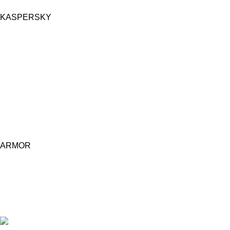
KASPERSKY
ARMOR
Central d'achat Licciline simplifie vos achats avec une solution
unifiée.
APPARTEMENT 1 REZ DE CHAUSSEE RESIDENCE