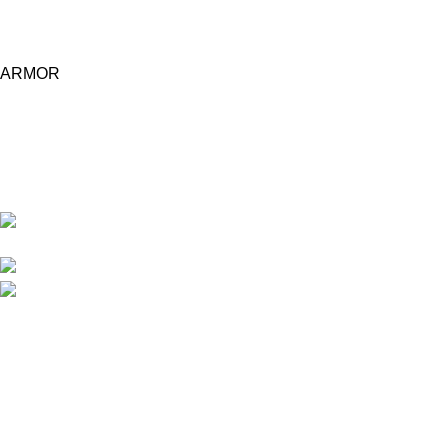
ARMOR
Central d'achat Licciline simplifie vos achats avec une solution
unifiée.
APPARTEMENT 1 REZ DE CHAUSSEE RESIDENCE
LA CORNICHE IMMEUBLE 2 RU, 20040 CASABLANCA, , MAROC
Phone : 06 62 73 50 81
Fixe : 05 22 86 98 09
Menu
Accueil
Boutique
À PROPOS