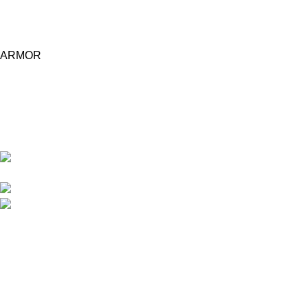
ARMOR
Central d'achat Licciline simplifie vos achats avec une solution
unifiée.
APPARTEMENT 1 REZ DE CHAUSSEE RESIDENCE
LA CORNICHE IMMEUBLE 2 RU, 20040 CASABLANCA, , MAROC
Phone : 06 62 73 50 81
Fixe : 05 22 86 98 09
Menu
Accueil
Boutique