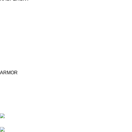
ARMOR
Central d'achat Licciline simplifie vos achats avec une solution
unifiée.
APPARTEMENT 1 REZ DE CHAUSSEE RESIDENCE
LA CORNICHE IMMEUBLE 2 RU, 20040 CASABLANCA, , MAROC
Phone : 06 62 73 50 81