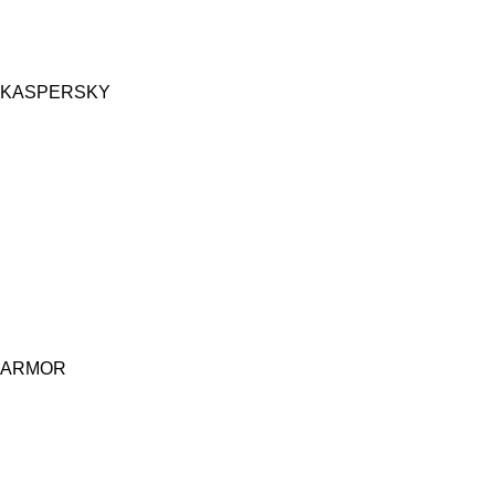
KASPERSKY
ARMOR
Central d'achat Licciline simplifie vos achats avec une solution