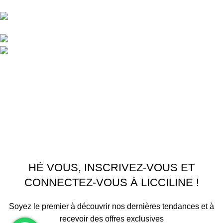
unifiée.
APPARTEMENT 1 REZ DE CHAUSSEE RESIDENCE
LA CORNICHE IMMEUBLE 2 RU, 20040 CASABLANCA, , MAROC
Phone : 06 62 73 50 81
Fixe : 05 22 86 98 09
Menu
Accueil
Boutique
À PROPOS
CONTACTEZ NOUS
Licciline
Copyright
2026
.
HÉ VOUS, INSCRIVEZ-VOUS ET
CONNECTEZ-VOUS À LICCILINE !
Soyez le premier à découvrir nos dernières tendances et à
recevoir des offres exclusives