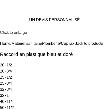
UN DEVIS PERSONNALISÉ
Click to enlarge
Home
Matériel sanitaire
Plomberie
Coprax
Back to products
Raccord en plastique bleu et doré
20×1/2
20×3/4
25×1/2
25×3/4
32×3/4
32×1
40×11/4
50×11/2