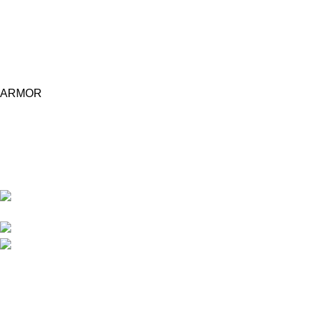
ARMOR
Central d'achat Licciline simplifie vos achats avec une solution
unifiée.
APPARTEMENT 1 REZ DE CHAUSSEE RESIDENCE
LA CORNICHE IMMEUBLE 2 RU, 20040 CASABLANCA, , MAROC
Phone : 06 62 73 50 81
Fixe : 05 22 86 98 09
Menu