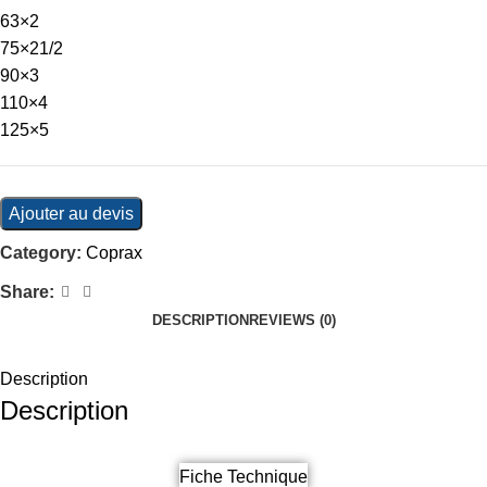
63×2
75×21/2
90×3
110×4
125×5
Ajouter au devis
Category:
Coprax
Share:
DESCRIPTION
REVIEWS (0)
Description
Description
Fiche Technique