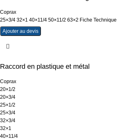
Coprax
25×3/4 32×1 40×11/4 50×11/2 63×2 Fiche Technique
Ajouter au devis
Raccord en plastique et métal
Coprax
20×1/2
20×3/4
25×1/2
25×3/4
32×3/4
32×1
40×11/4