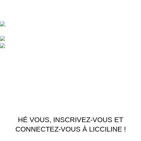
Central d'achat Licciline simplifie vos achats avec une solution
unifiée.
APPARTEMENT 1 REZ DE CHAUSSEE RESIDENCE
LA CORNICHE IMMEUBLE 2 RU, 20040 CASABLANCA, , MAROC
Phone : 06 62 73 50 81
Fixe : 05 22 86 98 09
Menu
Accueil
Boutique
À PROPOS
CONTACTEZ NOUS
Licciline
Copyright
2026
.
HÉ VOUS, INSCRIVEZ-VOUS ET
CONNECTEZ-VOUS À LICCILINE !