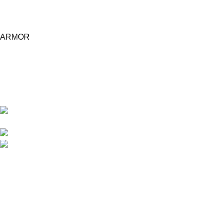
ARMOR
Central d'achat Licciline simplifie vos achats avec une solution
unifiée.
APPARTEMENT 1 REZ DE CHAUSSEE RESIDENCE
LA CORNICHE IMMEUBLE 2 RU, 20040 CASABLANCA, , MAROC
Phone : 06 62 73 50 81
Fixe : 05 22 86 98 09
Menu
Accueil
Boutique