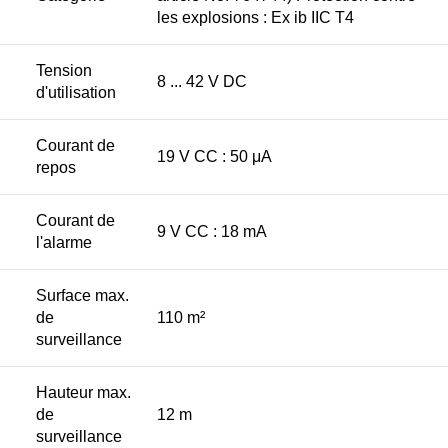
les explosions : Ex ib IIC T4
Tension
8 ... 42 V DC
d'utilisation
Courant de
19 V CC : 50 μA
repos
Courant de
9 V CC : 18 mA
l'alarme
Surface max.
de
110 m²
surveillance
Hauteur max.
de
12 m
surveillance