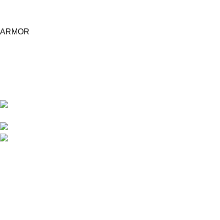
ARMOR
Central d'achat Licciline simplifie vos achats avec une solution
unifiée.
APPARTEMENT 1 REZ DE CHAUSSEE RESIDENCE
LA CORNICHE IMMEUBLE 2 RU, 20040 CASABLANCA, , MAROC
Phone : 06 62 73 50 81
Fixe : 05 22 86 98 09
Menu
Accueil
Boutique
À PROPOS