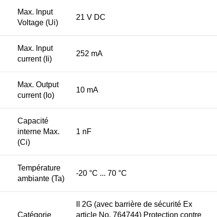
Max. Input
21 V DC
Voltage (Ui)
Max. Input
252 mA
current (Ii)
Max. Output
10 mA
current (Io)
Capacité
interne Max.
1 nF
(Ci)
Température
-20 °C ... 70 °C
ambiante (Ta)
II 2G (avec barrière de sécurité Ex
Catégorie
article No. 764744) Protection contre