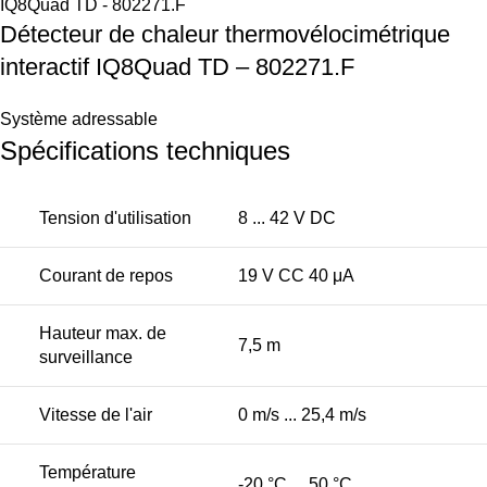
Détecteur de chaleur thermovélocimétrique
interactif IQ8Quad TD – 802271.F
Système adressable
Spécifications techniques
Tension d'utilisation
8 ... 42 V DC
Courant de repos
19 V CC 40 μA
Hauteur max. de
7,5 m
surveillance
Vitesse de l'air
0 m/s ... 25,4 m/s
Température
-20 °C ... 50 °C