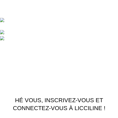
Central d'achat Licciline simplifie vos achats avec une solution
unifiée.
APPARTEMENT 1 REZ DE CHAUSSEE RESIDENCE
LA CORNICHE IMMEUBLE 2 RU, 20040 CASABLANCA, , MAROC
Phone : 06 62 73 50 81
Fixe : 05 22 86 98 09
Menu
Accueil
Boutique
À PROPOS
CONTACTEZ NOUS
Licciline
Copyright
2026
.
HÉ VOUS, INSCRIVEZ-VOUS ET
CONNECTEZ-VOUS À LICCILINE !