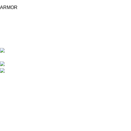
ARMOR
Central d'achat Licciline simplifie vos achats avec une solution
unifiée.
APPARTEMENT 1 REZ DE CHAUSSEE RESIDENCE
LA CORNICHE IMMEUBLE 2 RU, 20040 CASABLANCA, , MAROC
Phone : 06 62 73 50 81
Fixe : 05 22 86 98 09
Menu
Accueil
Boutique
À PROPOS
CONTACTEZ NOUS