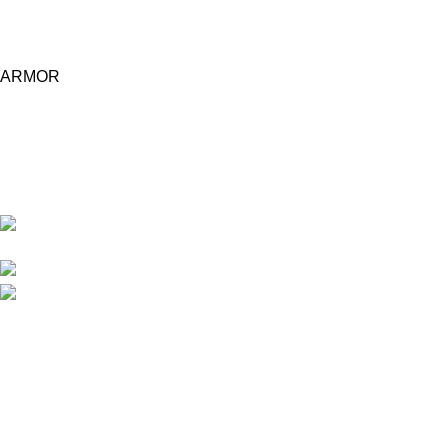
ARMOR
Central d'achat Licciline simplifie vos achats avec une solution
unifiée.
APPARTEMENT 1 REZ DE CHAUSSEE RESIDENCE
LA CORNICHE IMMEUBLE 2 RU, 20040 CASABLANCA, , MAROC
Phone : 06 62 73 50 81
Fixe : 05 22 86 98 09
Menu
Accueil
Boutique