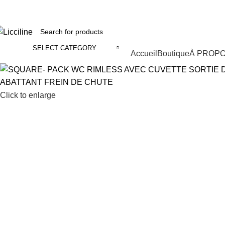
fix : 05 22 86 98 09 ll
Phone:
06 62 73 50 81
SELECT CATEGORY
Categories
Accueil
Boutique
À PROP
Click to enlarge