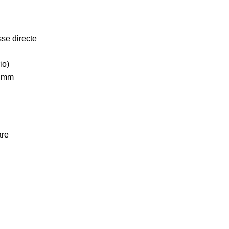
se directe
io)
0 mm
are