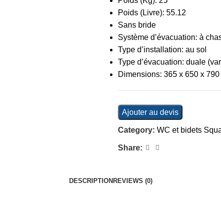
Poids (Kg): 25
Poids (Livre): 55.12
Sans bride
Système d’évacuation: à chas
Type d’installation: au sol
Type d’évacuation: duale (var
Dimensions: 365 x 650 x 79
Ajouter au devis
Category:
WC et bidets Squ
Share:
DESCRIPTION
REVIEWS (0)