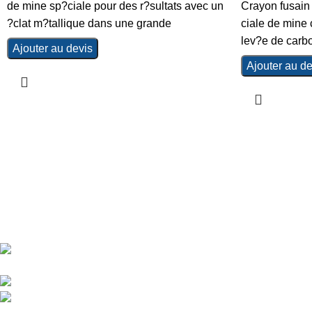
de mine sp?ciale pour des r?sultats avec un
Crayon fusain
?clat m?tallique dans une grande
ciale de mine 
lev?e de carbo
Ajouter au devis
Ajouter au de
Central d'achat Licciline simplifie vos achats avec une solution 
APPARTEMENT 1 REZ DE CHAUSSEE RESIDENCE
RU, 20040 CASABLANCA, , MAROC
Phone : 06 62 73 50 81
Fixe : 05 22 86 98 09