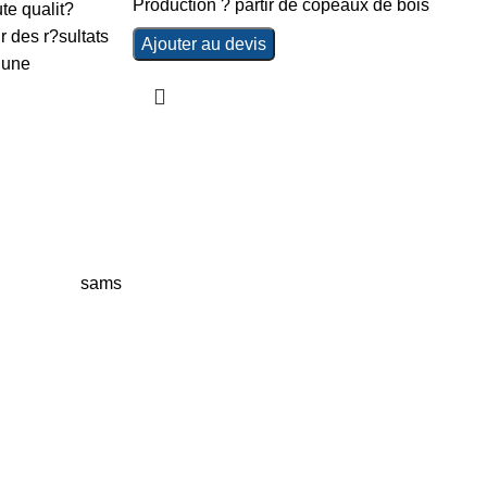
Production ? partir de copeaux de bois
te qualit?
 des r?sultats
Ajouter au devis
 une
sams
Menu
Accueil
Boutique
À PROPOS
CONTACTEZ NOUS