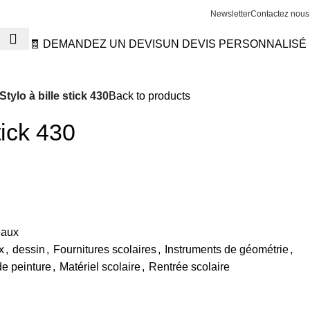
Newsletter
Contactez nous
🧾 DEMANDEZ UN DEVIS
UN DEVIS PERSONNALISÉ
Stylo à bille stick 430
Back to products
tick 430
eaux
x
,
dessin
,
Fournitures scolaires
,
Instruments de géométrie
,
de peinture
,
Matériel scolaire
,
Rentrée scolaire