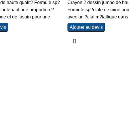
 de haute qualit? Formule sp?
Crayon ? dessin jumbo de hau
contenant une proportion ?
Formule sp?ciale de mine pour
ne et de fusain pour une
avec un ?clat m?tallique dans
vis
Ajouter au devis
unifiée.
 LA CORNICHE IMMEUBLE 2