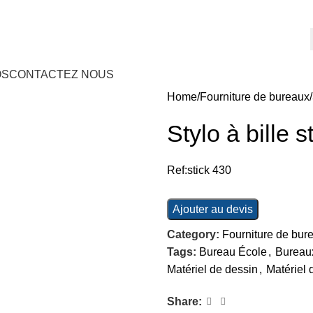
OS
CONTACTEZ NOUS
Home
Fourniture de bureaux
Stylo à bille s
Ref:stick 430
Ajouter au devis
Category:
Fourniture de bur
Tags:
Bureau École
,
Bureau
Matériel de dessin
,
Matériel 
Share: