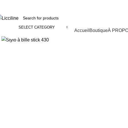
fix : 05 22 86 98 09 ll
Phone:
06 62 73 50 81
SELECT CATEGORY
Categories
Accueil
Boutique
À PROP
Click to enlarge